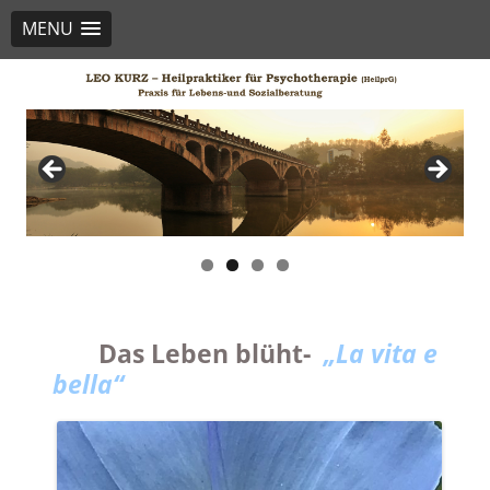
MENU
Beratungspraxis Kurz
Lebens-Sozialberatung / Seelsorge-Psychotherapie
Das Leben blüht-
„La vita e
bella“