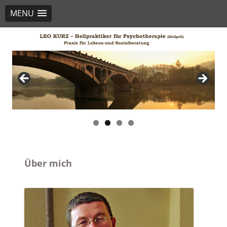
MENU
Beratungspraxis Kurz
Lebens-Sozialberatung / Seelsorge-Psychotherapie
Über mich